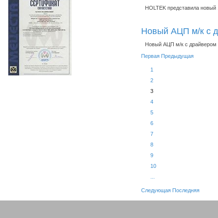
HOLTEK представила новый 
Новый АЦП м/к с 
Новый АЦП м/к с драйвером
Первая
Предыдущая
1
2
3
4
5
6
7
8
9
10
...
Следующая
Последняя