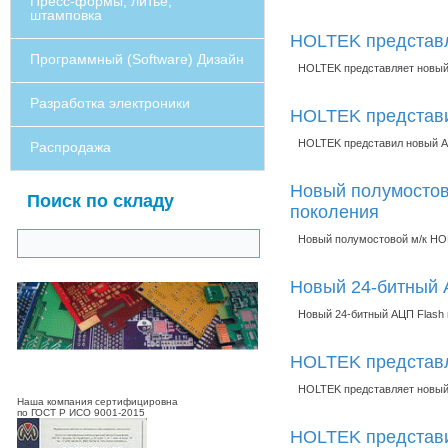
Пресс-формы, литье,
штамповка
HOLTEK представл
Программный (Software) Дизайн
HOLTEK представляет новый
Разработка электроники
HOLTEK представи
HOLTEK представил новый Ar
Распродажа
Новый полумостов
Поиск по складу
поколения
Новый полумостовой м/к HO
Новый 24-битный 
Новый 24-битный АЦП Flash
HOLTEK представ
HOLTEK представляет новы
Наша компания сертифицировна
по ГОСТ Р ИСО 9001-2015
HOLTEK представи