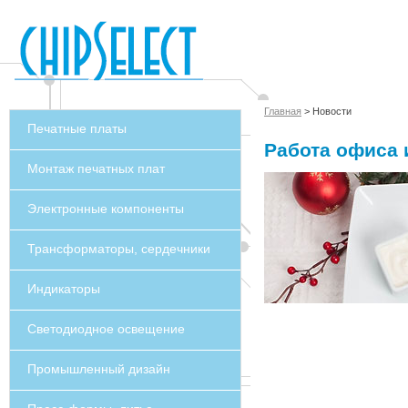
Главная
> Новости
Печатные платы
Работа офиса 
Монтаж печатных плат
Электронные компоненты
Трансформаторы, сердечники
Индикаторы
Светодиодное освещение
Промышленный дизайн