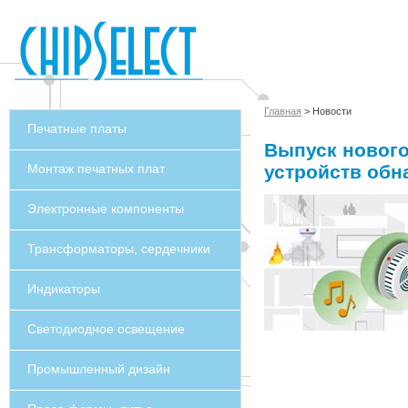
Главная
> Новости
Печатные платы
Выпуск нового
Монтаж печатных плат
устройств об
Электронные компоненты
Трансформаторы, сердечники
Индикаторы
Светодиодное освещение
Промышленный дизайн