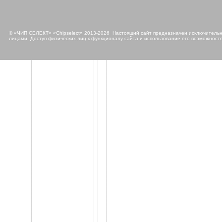
© «ЧИП СЕЛЕКТ» «Chipselect» 2013-2026 Настоящий сайт предназначен исключительно
лицами. Доступ физических лиц к функционалу сайта и использование его возможносте